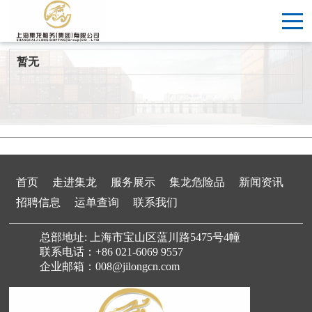
销售部
后勤部
暂无
首页
走进集龙
服务展示
集龙危险品
新闻资讯
招聘信息
运单查询
联系我们
总部地址: 上海市宝山区蕰川路5475号4幢
联系电话：+86 021-6069 9557
企业邮箱：008@jilongcn.com