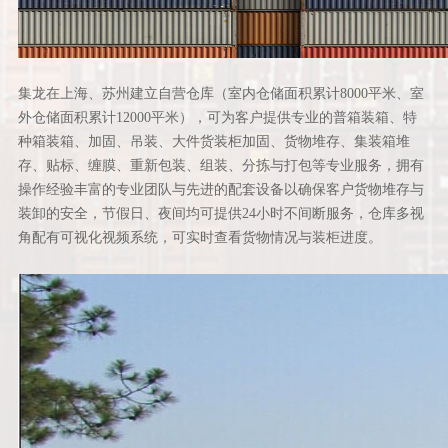
集龙在上海、苏州建立自营仓库（室内仓储面积累计8000平米、室
外仓储面积累计12000平米），可为客户提供专业的普箱装箱、特
种箱装箱、加固、吊装、大件货装柜加固、货物堆存、集装箱堆
存、贴标、缠膜、重新包装、组装、分拣与打包等专业服务，拥有
操作经验丰富的专业团队与先进的配套设备以确保客户货物堆存与
装卸的安全，节假日、夜间均可提供24小时不间断服务，仓库多视
角配有可视化视频系统，可实时查看货物情况与装柜进度。