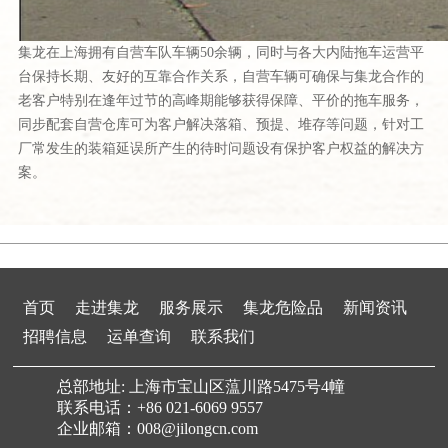
集龙在上海拥有自营车队车辆50余辆，同时与各大内陆拖车运营平
台保持长期、友好的互靠合作关系，自营车辆可确保与集龙合作的
老客户特别在逢年过节的高峰期能够获得保障、平价的拖车服务，
同步配套自营仓库可为客户解决落箱、预提、堆存等问题，针对工
厂常发生的装箱延误所产生的待时问题设有保护客户权益的解决方
案。
首页
走进集龙
服务展示
集龙危险品
新闻资讯
招聘信息
运单查询
联系我们
总部地址: 上海市宝山区蕰川路5475号4幢
联系电话：+86 021-6069 9557
企业邮箱：008@jilongcn.com